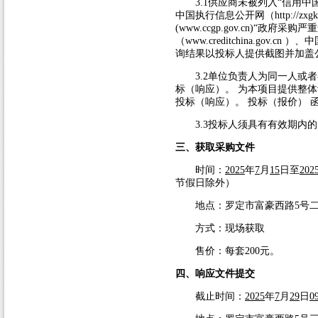
3.1
供应商未被列入“信用中
中国执行信息公开网（
http://zxg
(www.ccgp.gov.cn)
“政府采购严
（
www.creditchina.gov.cn
）、中
询结果以投标人提供截图并加盖
3.2
单位负责人为同一人或者
标（响应）。 为本项目提供整体
投标（响应）。 投标（报价） 
3.3
投标人须具有有效期内的
三、获取采购文件
时间：
2025
年
7
月
15
日至
202
节假日除外）
地点：罗定市富豪西路
5
号
方式：现场获取
售价：每套
200
元。
四、响应文件提交
截止时间：
2025
年
7
月
29
日
0