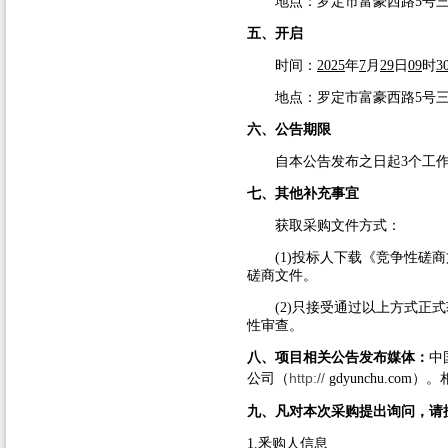
地点：罗定市富豪西路
5
号
五、开启
时间：
2025
年
7
月
29
日
09
时
3
地点：罗定市富豪西路
5
号
六、公告期限
自本公告发布之日起
3
个工
七、其他补充事宜
获取采购文件方式：
(1)
投标人下载《竞争性磋商
磋商文件。
(2)
只接受通过以上方式正式
性审查。
八、项目相关公告发布媒体：
中
http://
公司（
gdyunchu.com
）。
九、凡对本次采购提出询问，请
1.
釆购人信息