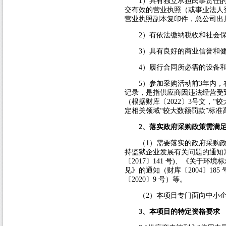
1
）具有独立承担民事责任的
交有效的营业执照（或事业法人
营业执照副本复印件，总公司出
2
）有依法缴纳税收和社会
3
）具有良好的商业信誉和
4
）履行合同所必需的设备
5
）参加采购活动前
3
年内，
记录，是指供应商因违法经营受
（根据财库〔
2022
〕
3
号文，“较
定相关领域“较大数额罚款”标准
2
、落实政府采购政策需满
（
1
）需要落实的政府采购
持监狱企业发展有关问题的通知
〔
2017
〕
141
号
)
、《关于环境标
见》的通知（财库〔
2004
〕
185
〔
2020
〕
9
号）等。
（
2
）本项目专门面向中小
3
、本项目的特定资格要求