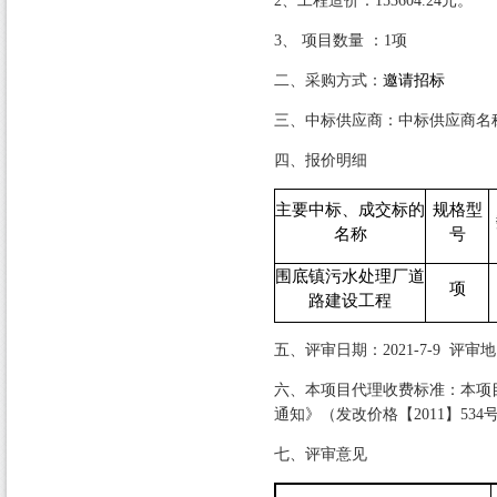
2
、工程造价：
153604.24
元。
3
、 项目数量 ：
1
项
二、采购方式：
邀请招标
三、中标供应商：中标供应商名
四、报价明细
主要中标、成交标的
规格型
名称
号
围底镇污水处理厂道
项
路建设工程
五、评审日期：
2021-7-9
评审地
六、本项目代理收费标准：本项
通知》（发改价格【
2011
】
534
七、评审意见